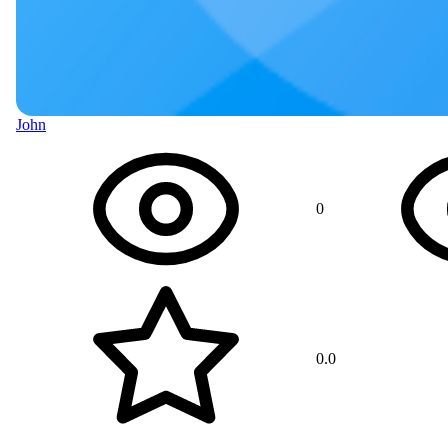
John
0
0.0