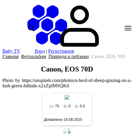
Baby TV
Вход
|
Регистрация
Главная
Фотоальбом
Природа и пейзажи
Canon, EOS 70D
Canon, EOS 70D
Photo by https://unsplash.com/photos/a-herd-of-sheep-grazing-on-a-
lush-green-hillside-x2xZpIMSQK0
75
0
0.0
В реальном размере
Добавлено
16.08.2025
640x427
/ 46.0Kb